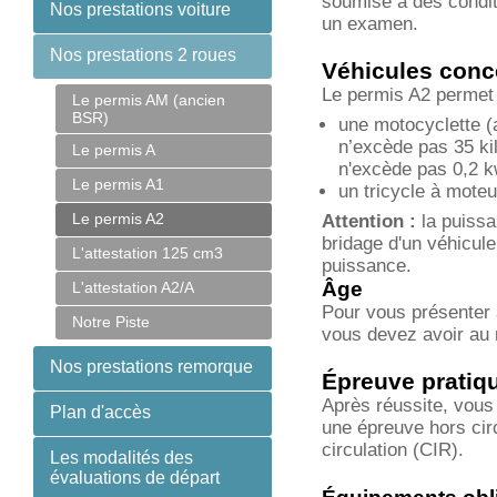
soumise à des conditi
Nos prestations voiture
un examen.
Nos prestations 2 roues
Véhicules conc
Le permis A2 permet 
Le permis AM (ancien
BSR)
une motocyclette (
n’excède pas 35 kil
Le permis A
n'excède pas 0,2 k
Le permis A1
un tricycle à mot
Le permis A2
Attention :
la puissa
bridage d'un véhicul
L'attestation 125 cm3
puissance.
Âge
L'attestation A2/A
Pour vous présenter 
Notre Piste
vous devez avoir au
Nos prestations remorque
Épreuve pratiq
Après réussite, vous
Plan d'accès
une épreuve hors cir
circulation (CIR).
Les modalités des
évaluations de départ