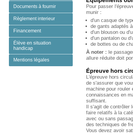
Équipements obli
Pour passer l'épreuv
Documents à fournir
munir :
Règlement interieur
d'un casque de ty
de gants adaptés à 
Financement
d'un blouson ou d'
d'un pantalon ou d
Élève en situation
de bottes ou de c
handicap
À noter :
le passager
allure réduite doit p
Mentions légales
Épreuve hors cir
L'épreuve hors circul
de s'assurer que vou
machine pour rouler 
connaissances en mat
suffisant.
Il s'agit de contrôle
faire relatifs à la ca
avec ou sans passage
des techniques de fre
Vous devez avoir sati