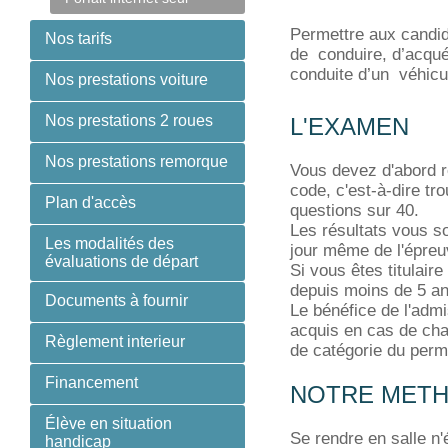
Permettre aux candid
Nos tarifs
de conduire, d’acqué
conduite d’un véhicu
Nos prestations voiture
Nos prestations 2 roues
L'EXAMEN
Nos prestations remorque
Vous devez d'abord ré
code, c'est-à-dire t
Plan d'accès
questions sur 40.
Les résultats vous so
Les modalités des
jour même de l'épreu
évaluations de départ
Si vous êtes titulair
depuis moins de 5 an
Documents à fournir
Le bénéfice de l'admi
acquis en cas de chan
Règlement interieur
de catégorie du perm
Financement
NOTRE METH
Élève en situation
Se rendre en salle n
handicap