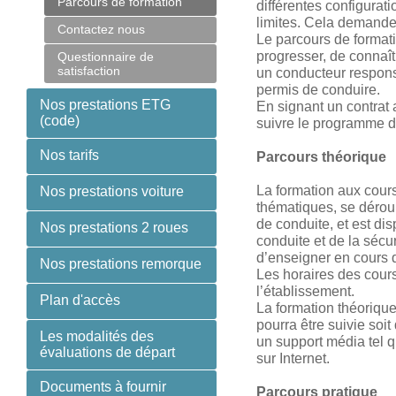
Parcours de formation
différentes configurati
limites. Cela demande 
Contactez nous
Le parcours de format
progresser, de connaît
Questionnaire de
satisfaction
un conducteur respon
permis de conduire.
Nos prestations ETG
En signant un contrat
(code)
suivre le programme de
Nos tarifs
Parcours théorique
La formation aux cours
Nos prestations voiture
thématiques, se déroul
de conduite, et est d
Nos prestations 2 roues
conduite et de la sécur
d’enseigner en cours d
Nos prestations remorque
Les horaires des cours
l’établissement.
Plan d'accès
La formation théoriqu
pourra être suivie soi
Les modalités des
un support média tel 
évaluations de départ
sur Internet.
Documents à fournir
Parcours pratique